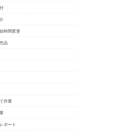
付
介
始時間変更
売品
て作業
業
レポート