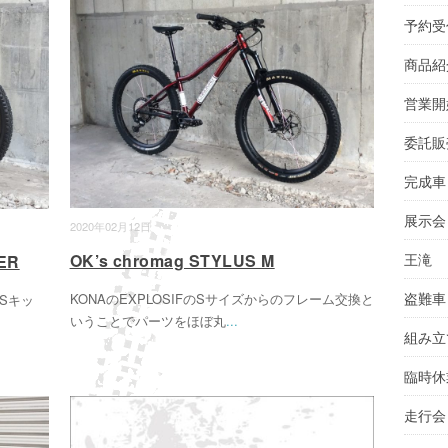
予約受
商品紹
営業開
委託販
完成車
展示会
2020年02月12日
王滝
OK’s chromag STYLUS M
ER
盗難車
KONAのEXPLOSIFのSサイズからのフレーム交換と
Sキッ
いうことでパーツをほぼ丸
...
組み立
臨時休
走行会