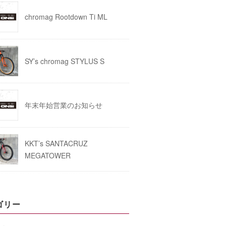
chromag Rootdown Ti ML
SY’s chromag STYLUS S
年末年始営業のお知らせ
KKT’s SANTACRUZ
MEGATOWER
ゴリー