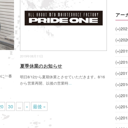
アー
(+)
202
(+)
202
(+)
201
2019年08月11日
(+)
201
夏季休業のお知らせ
(+)
201
のに一番
明日8/12から夏期休業とさせていただきます。8/16
から営業再開、以後の営業時
...
(+)
201
(+)
201
20
30
...
»
最後 »
(+)
201
(+)
201