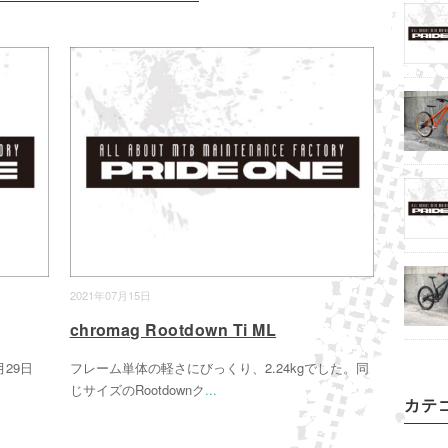
2021年07月15日
chromag Rootdown Ti ML
29日
フレーム単体の軽さにびっくり、2.24kgでした。同
じサイズのRootdownク
...
カテ