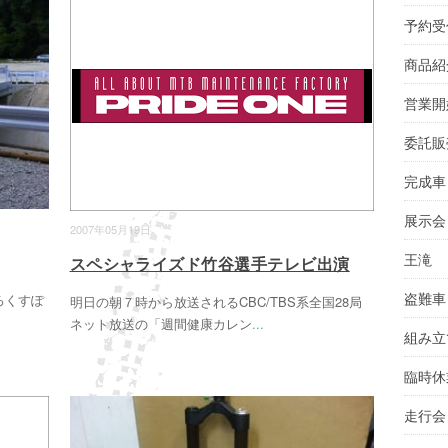
予約受
商品紹
営業開
委託販
完成車
展示会
2007年05月19日
王滝
スペシャライズド竹谷選手テレビ出演
盗難車
ろくすぽ
明日の朝７時から放送されるCBC/TBS系全国28局
ネット放送の「週間健康カレン
...
組み立
臨時休
走行会