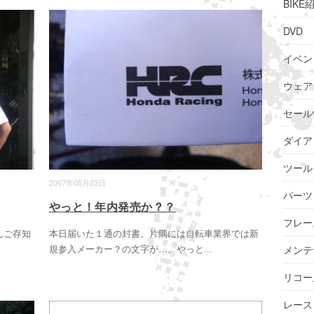
BIKE
DVD
イベン
ウェア
セール
ダイア
ツール
2007年05月23日
パーツ
やっと！年内発売か？？
フレー
んご存知
本日届いた１通の封書。片隅には自転車業界では新
規参入メーカー？の文字が…。やっと
...
メンテ
リコー
レース