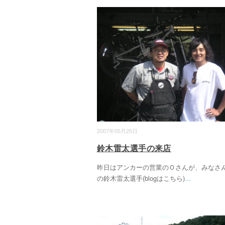
2007年05月25日
鈴木雷太選手の来店
昨日はアンカーの営業のＯさんが、みなさ
の鈴木雷太選手(blogはこちら)
...