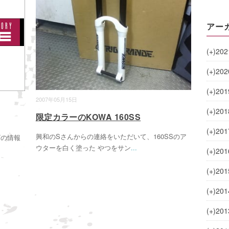
アー
(+)
202
(+)
202
(+)
201
2007年05月15日
(+)
201
限定カラーのKOWA 160SS
(+)
201
興和のSさんからの連絡をいただいて、160SSのア
Tの情報
ウターを白く塗った やつをサン
...
(+)
201
(+)
201
(+)
201
(+)
201