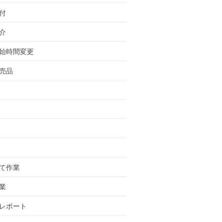
付
介
始時間変更
売品
て作業
業
レポート