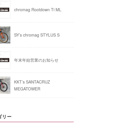
chromag Rootdown Ti ML
SY’s chromag STYLUS S
年末年始営業のお知らせ
KKT’s SANTACRUZ
MEGATOWER
ゴリー