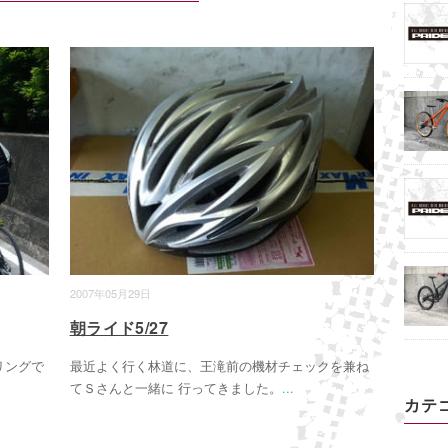
2007年05月29日
朝ライド5/27
リングで
最近よく行く林道に、王滝前の機材チェックを兼ね
てＳさんと一緒に 行ってきました。
...
カテ