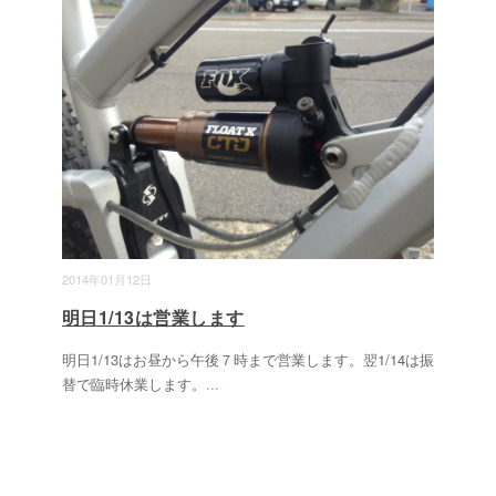
2014年01月12日
明日1/13は営業します
明日1/13はお昼から午後７時まで営業します。翌1/14は振
替で臨時休業します。
...