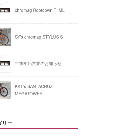
chromag Rootdown Ti ML
SY’s chromag STYLUS S
年末年始営業のお知らせ
KKT’s SANTACRUZ
MEGATOWER
ゴリー