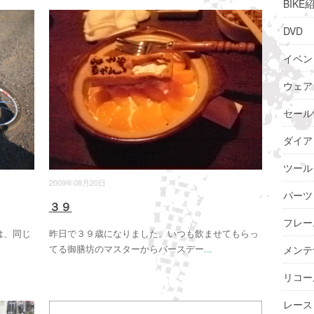
BIKE
DVD
イベン
ウェア
セール
ダイア
ツール
2009年08月20日
パーツ
３９
フレー
は、同じ
昨日で３９歳になりました。いつも飲ませてもらっ
てる御膳坊のマスターからバースデー
...
メンテ
リコー
レース