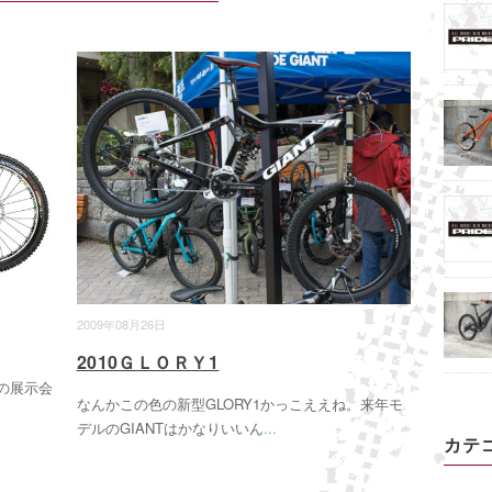
2009年08月26日
2010ＧＬＯＲＹ1
んの展示会
なんかこの色の新型GLORY1かっこええね。来年モ
デルのGIANTはかなりいいん
...
カテ