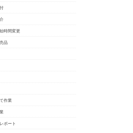
付
介
始時間変更
売品
て作業
業
レポート