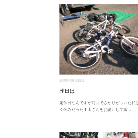
2009年08月25日
昨日は
定休日なんですが前回でさかりがついた私
く休みだったＴ山さんをお誘いして富
...