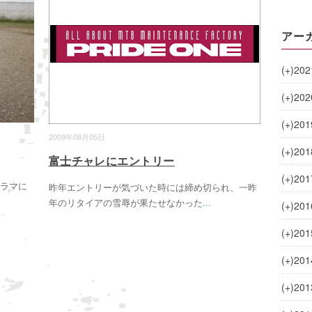
アー
(+)
202
(+)
202
(+)
201
2009年08月05日
(+)
201
富士チャレにエントリー
(+)
201
ノラマに
昨年エントリーが気づいた時には締め切られ、一昨
年のリタイアの雪辱が果たせなかった
...
(+)
201
(+)
201
(+)
201
(+)
201