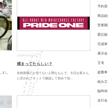
予約受
商品紹
営業開
委託販
完成車
展示会
2009年08月11日
王滝
捕まってたらしい？
盗難車
しまし
全然新聞とか見てない人間なもんで、今日お客さん
に言われてネットで確認して初めて知
...
組み立
臨時休
走行会