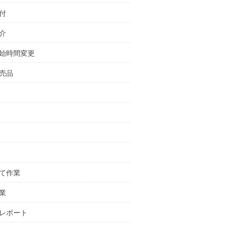
付
介
始時間変更
売品
て作業
業
レポート