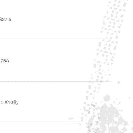
S27.5
B75A
→１X10化