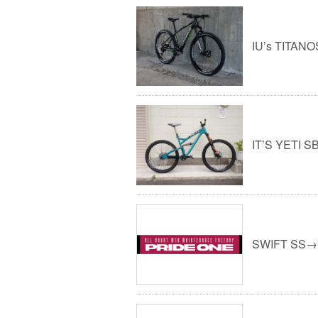
IU’s TITANO
IT’S YETI S
SWIFT SS