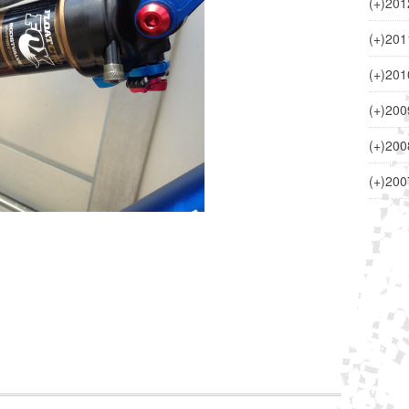
(+)
201
(+)
201
(+)
201
(+)
200
(+)
200
(+)
200