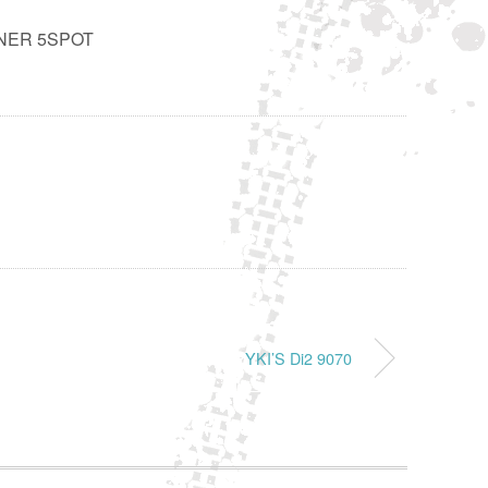
NER 5SPOT
E
YKI’S Di2 9070