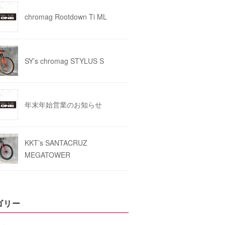
chromag Rootdown Ti ML
SY’s chromag STYLUS S
年末年始営業のお知らせ
KKT’s SANTACRUZ
MEGATOWER
ゴリー