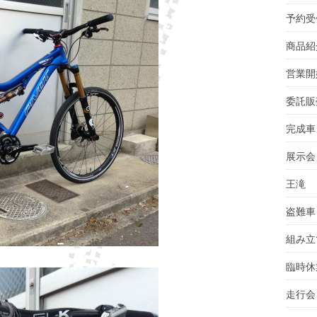
予約受
商品紹
営業開
委託販
完成車
展示会
王滝
盗難車
組み立
臨時休
走行会