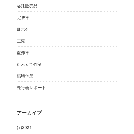
委託販売品
完成車
展示会
王滝
盗難車
組み立て作業
臨時休業
走行会レポート
アーカイブ
(+)
2021