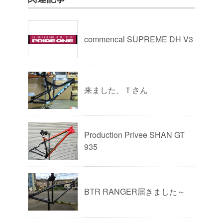
commencal SUPREME DH V3
来ました、Ｔさん
Production Privee SHAN GT
935
BTR RANGER届きました～