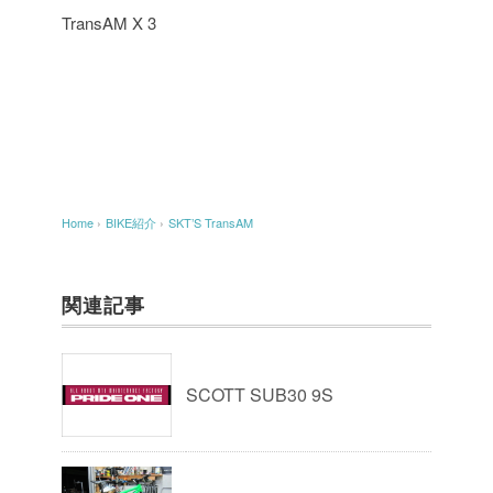
TransAM X 3
Home
›
BIKE紹介
›
SKT’S TransAM
関連記事
SCOTT SUB30 9S