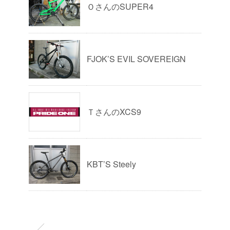
ＯさんのSUPER4
FJOK’S EVIL SOVEREIGN
ＴさんのXCS9
KBT’S Steely