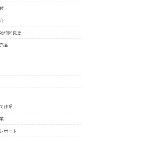
付
介
始時間変更
売品
て作業
業
レポート