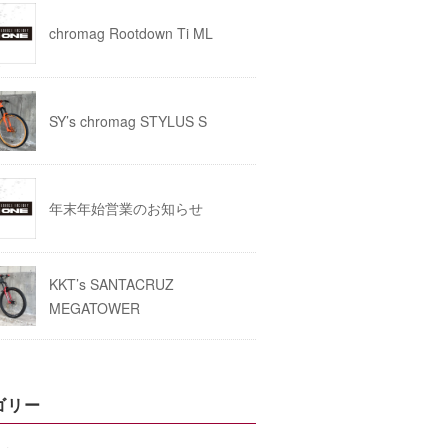
chromag Rootdown Ti ML
SY’s chromag STYLUS S
年末年始営業のお知らせ
KKT’s SANTACRUZ
MEGATOWER
ゴリー