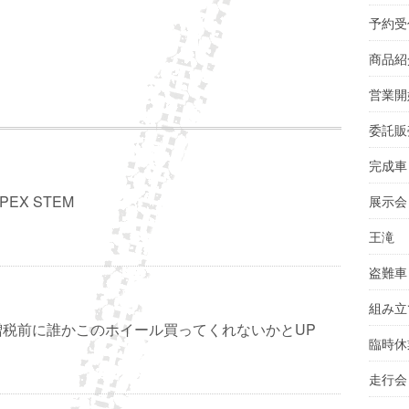
予約受
商品紹
営業開
委託販
完成車
PEX STEM
展示会
王滝
盗難車
組み立
増税前に誰かこのホイール買ってくれないかとUP
臨時休
走行会