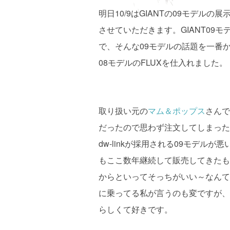
明日10/9はGIANTの09モデル
させていただきます。GIANT09
で、そんな09モデルの話題を一番か
08モデルのFLUXを仕入れました。
取り扱い元の
マム＆ポップス
さんで
だったので思わず注文してしまった
dw-linkが採用される09モデル
もここ数年継続して販売してきたも
からといってそっちがいい～なんて
に乗ってる私が言うのも変ですが、
らしくて好きです。