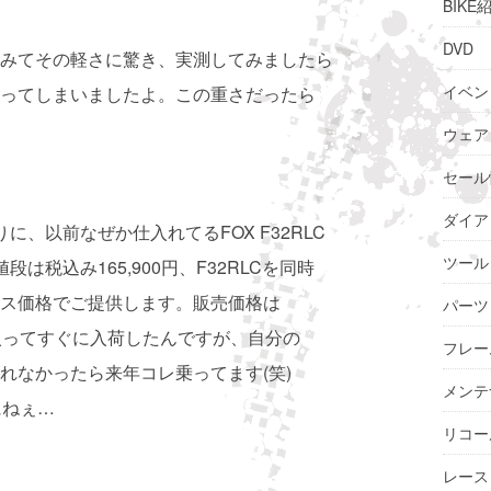
BIKE
DVD
みてその軽さに驚き、実測してみましたら
イベン
くなってしまいましたよ。この重さだったら
ウェア
セール
ダイア
に、以前なぜか仕入れてるFOX F32RLC
ツール
は税込み165,900円、F32RLCを同時
ス価格でご提供します。販売価格は
パーツ
入ってすぐに入荷したんですが、自分の
フレー
れなかったら来年コレ乗ってます(笑)
メンテ
にねぇ…
リコー
レース