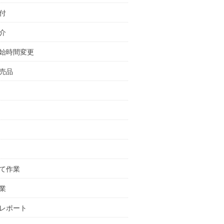
付
介
始時間変更
売品
て作業
業
レポート