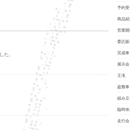
予約受
商品紹
営業開
委託販
完成車
した。
展示会
王滝
盗難車
組み立
臨時休
走行会