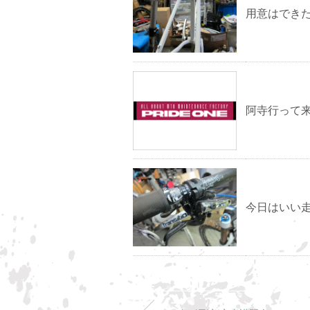
用意はでき
阿寺行って来ま
今日はいい走