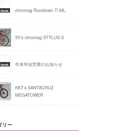
chromag Rootdown Ti ML
SY’s chromag STYLUS S
年末年始営業のお知らせ
KKT’s SANTACRUZ
MEGATOWER
ゴリー