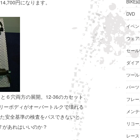
BIKE
4,700円になります。
DVD
イベン
ウェア
セール
ダイア
ツール
パーツ
と６穴両方の展開。12-36のカセット、
フレー
フリーボディがオーバートルクで壊れる
メンテ
た安全基準の検査をパスできないと。
リコー
んですがあれはいいのか？
レース