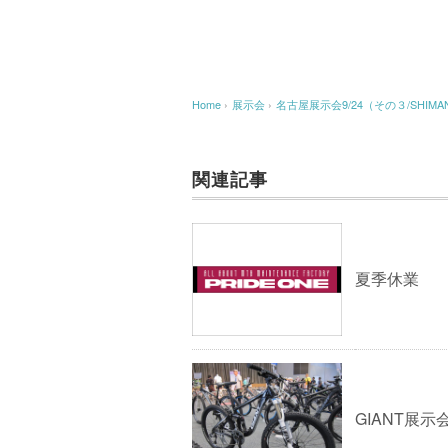
Home
›
展示会
›
名古屋展示会9/24（その３/SHIMA
関連記事
夏季休業
GIANT展示