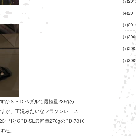
(+)
201
(+)
201
(+)
201
(+)
200
(+)
200
(+)
200
すがＳＰＤペダルで最軽量286gの
んですが、王滝みたいなマラソンレース
円とSPD-SL最軽量278gのPD-7810
すね。