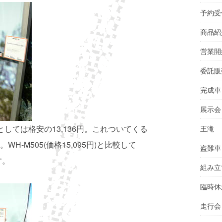
予約受
商品紹
営業開
委託販
完成車
展示会
としては格安の13,136円。これついてくる
王滝
-M505(価格15,095円)と比較して
盗難車
す。
組み立
臨時休
走行会