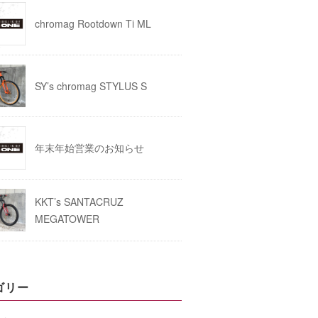
chromag Rootdown Ti ML
SY’s chromag STYLUS S
年末年始営業のお知らせ
KKT’s SANTACRUZ
MEGATOWER
ゴリー