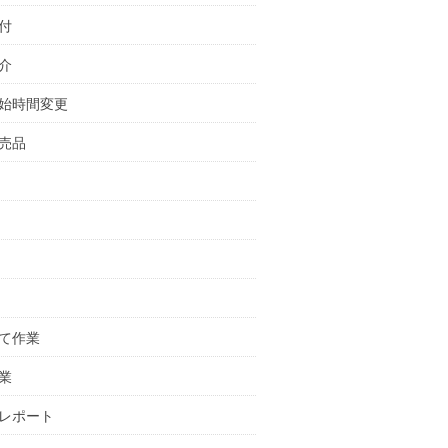
付
介
始時間変更
売品
て作業
業
レポート