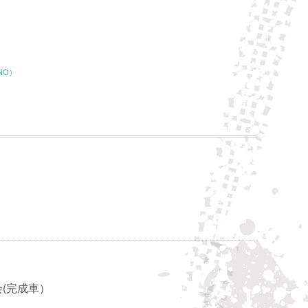
NO）
会(完成車）