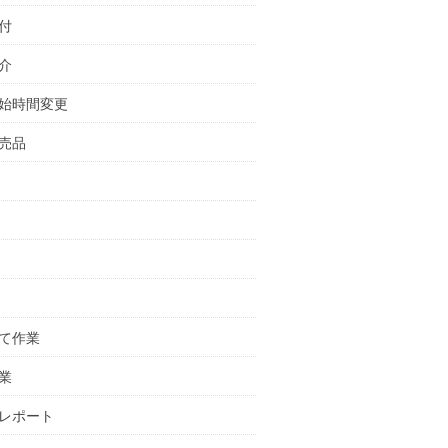
付
介
始時間変更
売品
て作業
業
レポート