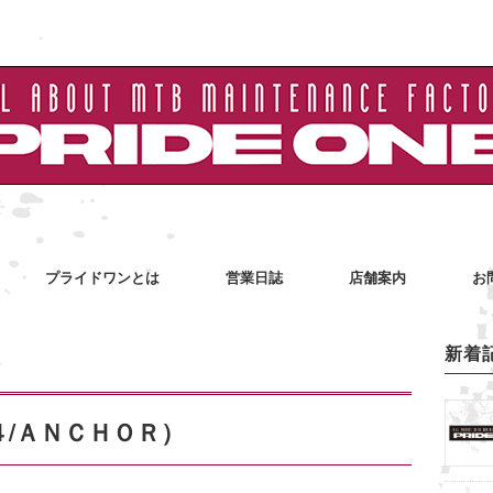
プライドワンとは
営業日誌
店舗案内
お
新着
４/ＡＮＣＨＯＲ）