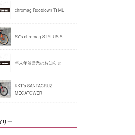
chromag Rootdown Ti ML
SY’s chromag STYLUS S
年末年始営業のお知らせ
KKT’s SANTACRUZ
MEGATOWER
ゴリー