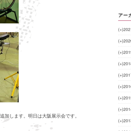
アー
(+)
202
(+)
202
(+)
201
(+)
201
(+)
201
(+)
201
(+)
201
(+)
201
追加します。明日は大阪展示会です。
(+)
201