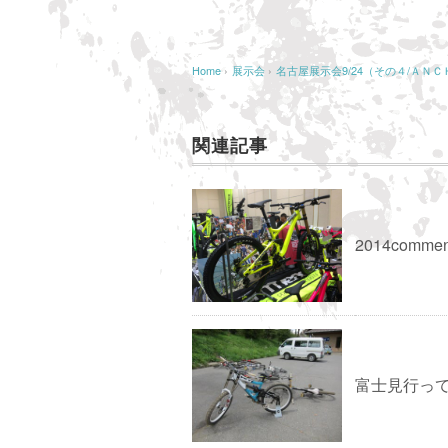
Home
›
展示会
›
名古屋展示会9/24（その４/ＡＮ
関連記事
2014comm
富士見行ってきま