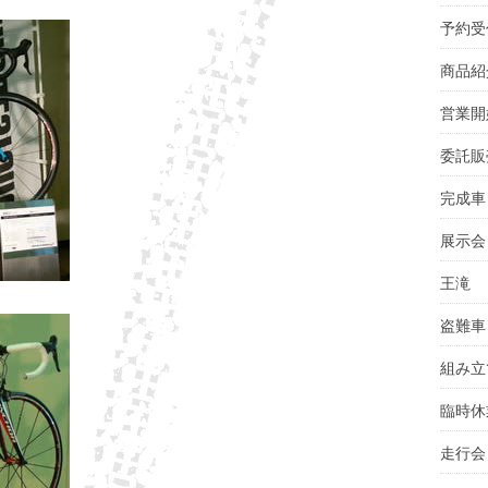
予約受
商品紹
営業開
委託販
完成車
展示会
王滝
盗難車
組み立
臨時休
走行会