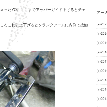
ゃったYO。ここまでアッパーガイド下げるとチェ
アー
(+)
202
しろこれ以上下げるとクランクアームに内側で接触
(+)
202
(+)
201
(+)
201
(+)
201
(+)
201
(+)
201
(+)
201
(+)
201