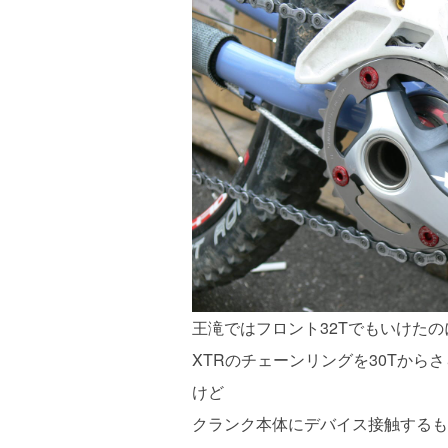
王滝ではフロント32Tでもいけた
XTRのチェーンリングを30Tから
けど
クランク本体にデバイス接触するも