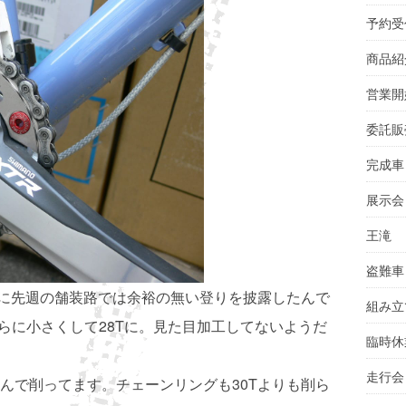
予約受
商品紹
営業開
委託販
完成車
展示会
王滝
盗難車
のに先週の舗装路では余裕の無い登りを披露したんで
組み立
さらに小さくして28Tに。見た目加工してないようだ
臨時休
走行会
んで削ってます。チェーンリングも30Tよりも削ら