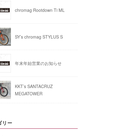
chromag Rootdown Ti ML
SY’s chromag STYLUS S
年末年始営業のお知らせ
KKT’s SANTACRUZ
MEGATOWER
ゴリー