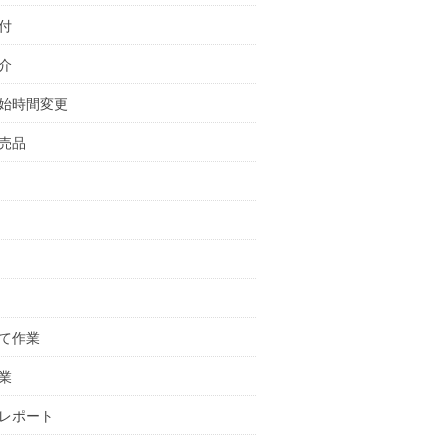
付
介
始時間変更
売品
て作業
業
レポート