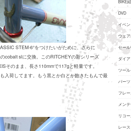
BIKE
DVD
イベン
ウェア
ASSIC STEM-6°をつけたいがために、さらに
セール
sのcobalt slに交換。このRITCHEYの新シリーズ
ダイア
XISそのまま、長さ110mmで117gと軽量です。
ツール
も入荷してます。もう黒とか白とか飽きたもんで最
パーツ
フレー
メンテ
リコー
レース