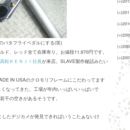
(+)
201
(+)
201
(+)
201
(+)
200
のバタフライペダルにする(笑)
(+)
200
ド、レッド全て在庫有り。お値段11,970円です。
(+)
200
高松ＫＥＮＪＩ社長
が来店。SLAVE製作秘話みたい
DE IN USAのクロモリフレームにこだわってます
欲しくなってきた。工場が年内いっぱいいっぱいで
若干の空きがあるそうです。
としたデジカメが発見できればいうこたぁないけ