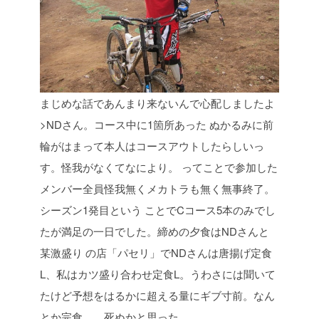
まじめな話であんまり来ないんで心配しましたよ
>NDさん。コース中に1箇所あった
ぬかるみに前
輪がはまって本人はコースアウトしたらしいっ
す。怪我がなくてなにより。
ってことで参加した
メンバー全員怪我無くメカトラも無く無事終了。
シーズン1発目という
ことでCコース5本のみでし
たが満足の一日でした。締めの夕食はNDさんと
某激盛り
の店「パセリ」でNDさんは唐揚げ定食
L、私はカツ盛り合わせ定食L。うわさには聞いて
たけど予想をはるかに超える量にギブ寸前。なん
とか完食。。死ぬかと思った。