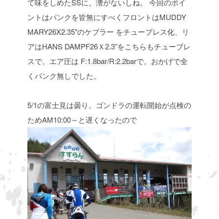
て味をしめたSSに。漕がないしね。
今回のポイ
ントはパンクを皆無にすべくフロントはMUDDY
MARY26X2.35″のケブラー
をチューブレス化、リ
アはHANS DAMPF26Ｘ2.3”をこちらもチューブレ
スで。エア圧は
F:1.8bar/R:2.2barで。おかげで全
くパンク無しでした。
5/1の富士見は曇り。ゴンドラの運転開始が点検の
ためAM10:00～と遅くなったので