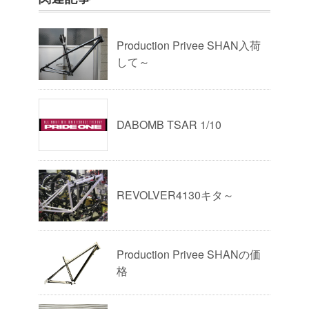
Production Privee SHAN入荷
して～
DABOMB TSAR 1/10
REVOLVER4130キタ～
Production Privee SHANの価
格