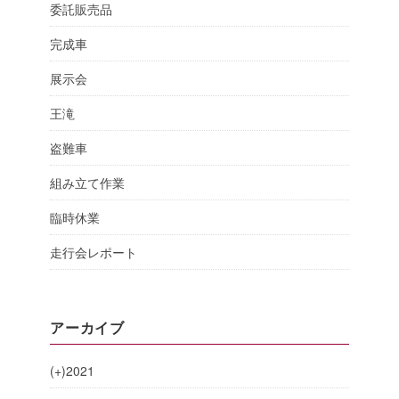
委託販売品
完成車
展示会
王滝
盗難車
組み立て作業
臨時休業
走行会レポート
アーカイブ
(+)
2021