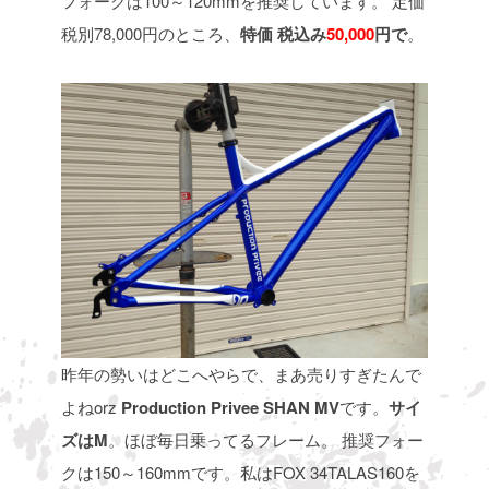
フォークは100～120mmを推奨しています。
定価
税別78,000円のところ、
特価 税込み
50,000
円で
。
昨年の勢いはどこへやらで、まあ売りすぎたんで
よねorz
Production Privee SHAN MV
です。
サイ
ズはM
。ほぼ毎日乗ってるフレーム。
推奨フォー
クは150～160mmです。私はFOX 34TALAS160を