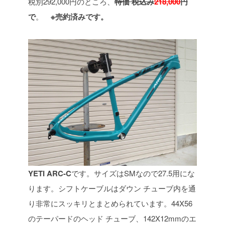
税別292,000円のところ、
特価 税込み
218,000
円
で
。
※売約済みです。
YETI ARC-C
です。サイズはSMなので27.5用にな
ります。シフトケーブルはダウン
チューブ内を通
り非常にスッキリとまとめられています。44X56
のテーパードのヘッド
チューブ、142X12mmのエ