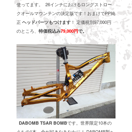
使ってます。
26インチにおけるロングストロー
クオールマウンテンの決定版です！おまけでPP純
正
ヘッドパーツもつけます
！
定価税別97,000円
のところ、
特価税込み
79,000円
で。
DABOMB TSAR BOMB
です。世界限定10本の
うちの1本。金が好きなあなたに！
DABOMB製ヘ