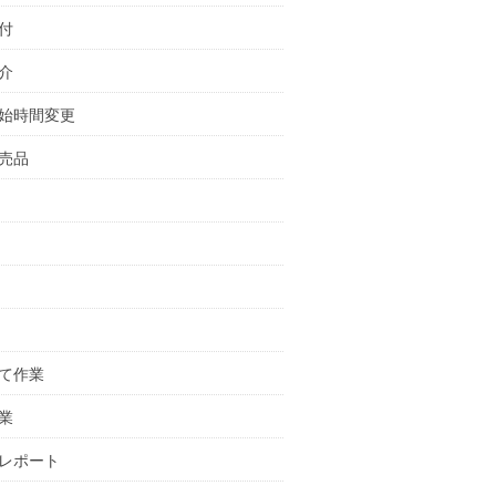
付
介
始時間変更
売品
て作業
業
レポート