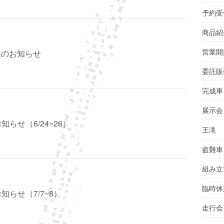
予約受
商品紹
営業開
休業のお知らせ
委託販
完成車
展示会
らせ（6/24~26）
王滝
盗難車
組み立
臨時休
知らせ（7/7~8）
走行会