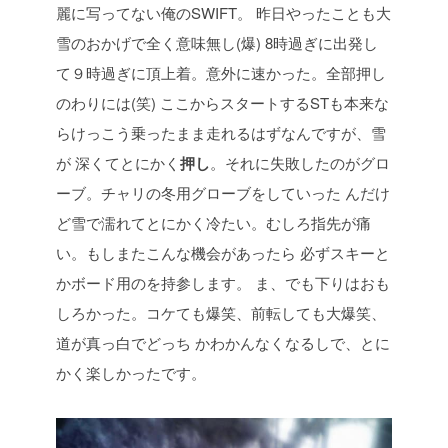
麗に写ってない俺のSWIFT。
昨日やったことも大
雪のおかげで全く意味無し(爆)
8時過ぎに出発し
て９時過ぎに頂上着。意外に速かった。全部押し
のわりには(笑)
ここからスタートするSTも本来な
らけっこう乗ったまま走れるはずなんですが、雪
が
深くてとにかく
押し
。それに失敗したのがグロ
ーブ。チャリの冬用グローブをしていった
んだけ
ど雪で濡れてとにかく冷たい。むしろ指先が痛
い。もしまたこんな機会があったら
必ずスキーと
かボード用のを持参します。
ま、でも下りはおも
しろかった。コケても爆笑、前転しても大爆笑、
道が真っ白でどっち
かわかんなくなるしで、とに
かく楽しかったです。