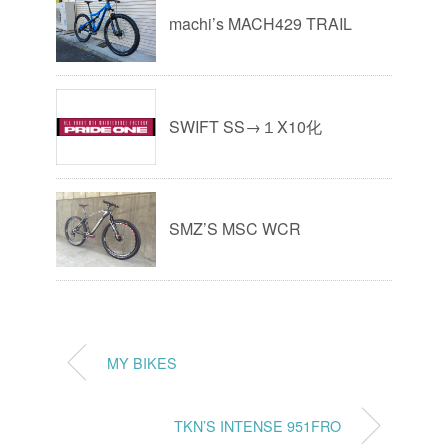
machi’s MACH429 TRAIL
SWIFT SS→１X10化
SMZ’S MSC WCR
MY BIKES
TKN’S INTENSE 951FRO