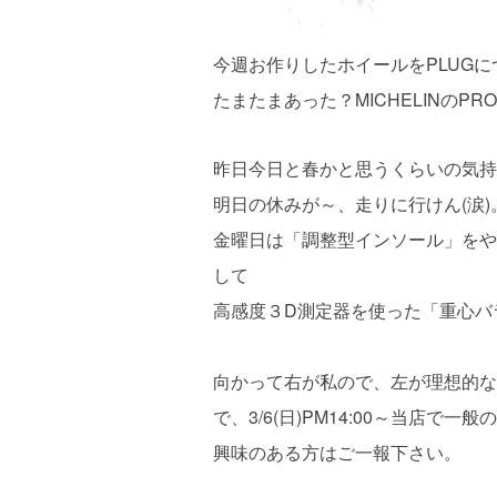
今週お作りしたホイールをPLUG
たまたまあった？MICHELINのP
昨日今日と春かと思うくらいの気持
明日の休みが～、走りに行けん(涙)
金曜日は「調整型インソール」をや
して
高感度３D測定器を使った「重心バ
向かって右が私ので、左が理想的な
で、3/6(日)PM14:00～当店
興味のある方はご一報下さい。