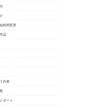
付
介
始時間変更
売品
て作業
業
レポート