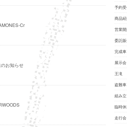
予約受
商品紹
AMONES-Cr
営業開
委託販
完成車
展示会
業のお知らせ
王滝
盗難車
組み立
RWOODS
臨時休
走行会