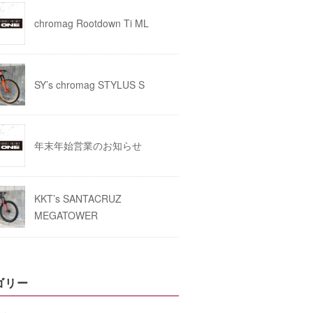
chromag Rootdown Ti ML
SY’s chromag STYLUS S
年末年始営業のお知らせ
KKT’s SANTACRUZ
MEGATOWER
ゴリー