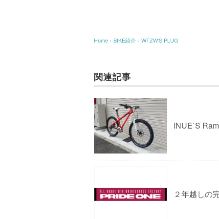
Home
›
BIKE紹介
›
WTZW’S PLUG
関連記事
INUE`S Ram
２年越しの