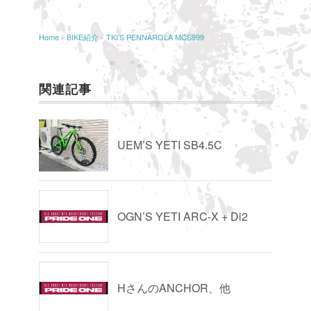
Home
›
BIKE紹介
›
TKI’S PENNAROLA MCS999
関連記事
UEM’S YETI SB4.5C
OGN’S YETI ARC-X + Di2
HさんのANCHOR、他