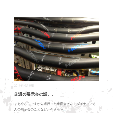
2014年10月15日
先週の展示会の話、、
まあ今さらですが先週行った東商会さん、ダイナソアさ
んの展示会のことなど、今さら～
...