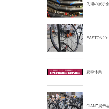
先週の展示
EASTON20
夏季休業
GIANT展示