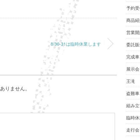
予約受
商品紹
営業開
8/30-31は臨時休業します
委託販
完成車
展示会
王滝
ありません。
盗難車
組み立
臨時休
走行会