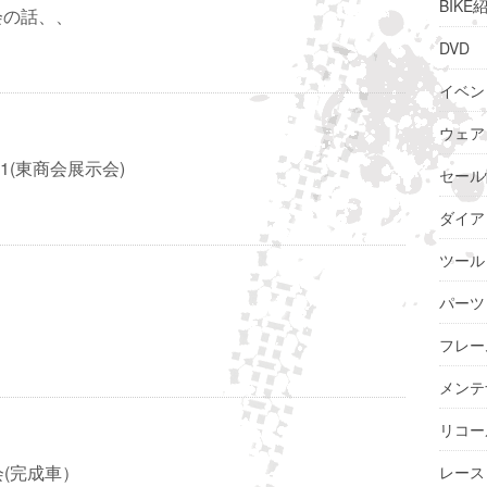
BIKE
会の話、、
DVD
イベン
ウェア
11(東商会展示会)
セール
ダイア
ツール
パーツ
フレー
メンテ
リコー
会(完成車）
レース