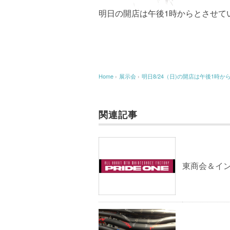
明日の開店は午後1時からとさせて
Home
›
展示会
›
明日8/24（日)の開店は午後1時か
関連記事
東商会＆イ