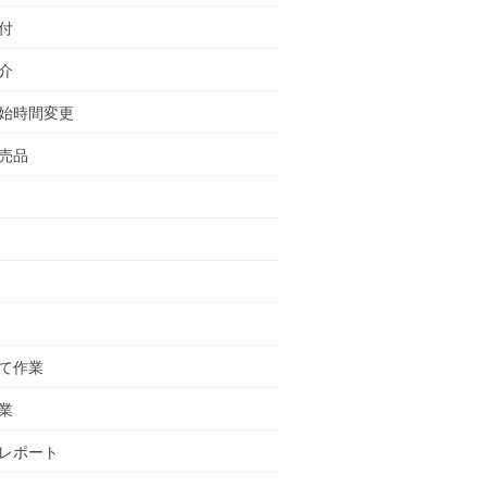
付
介
始時間変更
売品
て作業
業
レポート