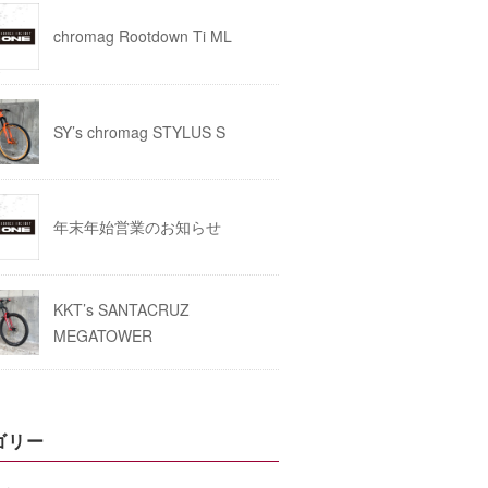
chromag Rootdown Ti ML
SY’s chromag STYLUS S
年末年始営業のお知らせ
KKT’s SANTACRUZ
MEGATOWER
ゴリー