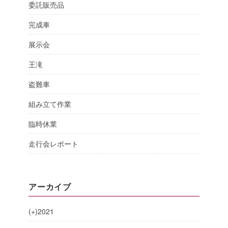
委託販売品
完成車
展示会
王滝
盗難車
組み立て作業
臨時休業
走行会レポート
アーカイブ
(+)
2021