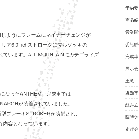
予約受
商品紹
営業開
と同じようにフレームにマイナーチェンジが
す。リア6.0inchストロークにマルゾッキの
委託販
れています。ALL MOUNTAINにカテゴライズ
完成車
展示会
王滝
盗難車
になったANTHEM。完成車では
ONARCHが装着されていました。
組み立
の新型ブレーキSTROKERが装備され、
臨時休
分な内容となっています。
走行会