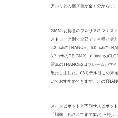
アルミとの継ぎ目が全く分からず、
GIANTお得意のフルサスのマエス
ストローク別で全部で７車種と増えまし
4.2inchのTRANCE、5.0inchのTR
6.7inchのREIGN X、8.0inchのG
写真のTRANCE2はフレームがマ
果たしました。08モデルはこの末
いておすすめできます。このTRANCE
メインピボットと下側サスピボット
「鳩胸」化されてます(byちろ様)