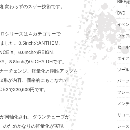
BIKE
相変わらずのスゲー技術です。
DVD
イベン
トロシリーズは４カテゴリーで
ウェア
た。3.5inchのANTHEM、
セール
ANCE X、6.0inchのREIGN、
ダイア
LORY、8.8inchのGLORY DHです。
ツール
イナーチェンジ、軽量化と剛性アップを
尾2系が内容、価格的にもこなれて
パーツ
2で220,500円です。
フレー
メンテ
リコー
が同軸化され、ダウンチューブが
。このためかなりの軽量化が実現
レース