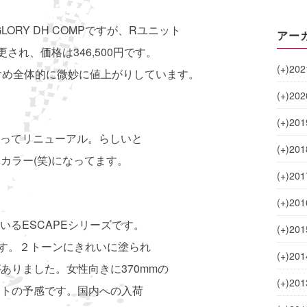
ORY DH COMPですが、Rユニット
アー
変更され、価格は346,500円です。
(+)
202
を含め全体的に微妙に値上がりしています。
(+)
202
(+)
201
なってリニューアル。らしいと
(+)
201
いカラー(笑)になってます。
(+)
201
(+)
201
いるESCAPEシリーズです。
(+)
201
します。２トーンにきれいに塗られ
(+)
201
がありました。女性向きに370mmの
(+)
201
ットの予感です。国内への入荷