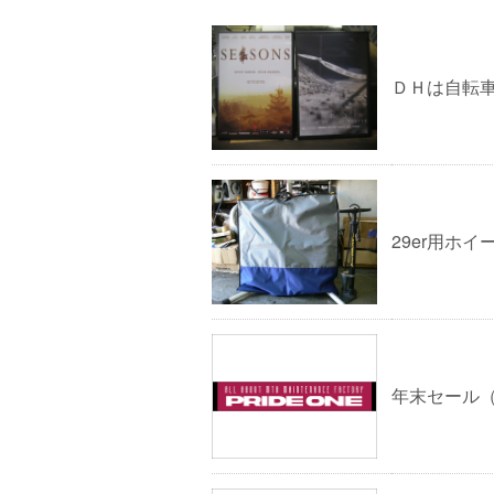
ＤＨは自転
29er用ホ
年末セール