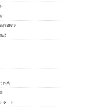
付
介
始時間変更
売品
て作業
業
レポート