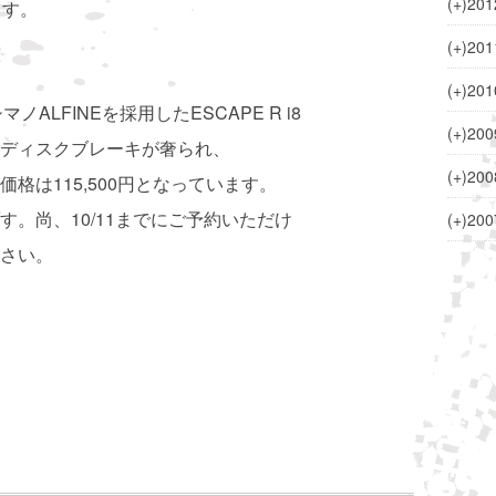
(+)
201
ます。
(+)
201
(+)
201
ALFINEを採用したESCAPE R i8
(+)
200
ディスクブレーキが奢られ、
(+)
200
格は115,500円となっています。
。尚、10/11までにご予約いただけ
(+)
200
さい。