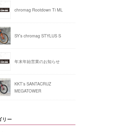
chromag Rootdown Ti ML
SY’s chromag STYLUS S
年末年始営業のお知らせ
KKT’s SANTACRUZ
MEGATOWER
ゴリー