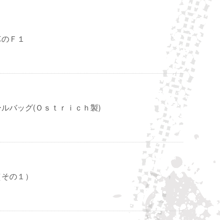
車のＦ１
イールバッグ(Ｏｓｔｒｉｃｈ製)
（その１）