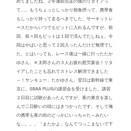
めてましたね。２年連続完走の後のリタイアっ
て…。もうちょっとしっかり朝食摂って、携帯食
もしっかり持って走るべきでした。サーキットレ
ースだからいつでもピットに入れるんですが、前
回、前々回もピットは１回で済んでたしねぇ。今
回はやばいと思って２回入ったんだけど無理でし
た。とはいっても、レース後は一緒に行ったたか
ゆさん、Ｋ太郎さんの３人お疲れ慰労宴会！リタ
イアしたことも忘れてストレス解消できました
～！サンキュー、たかゆさん。翌日は新幹線で東
京に。SBAA PLUSの講習会を受けました。講習
２日目に試験があったんですが、夜の東京を楽し
んで二日酔いの頭にはきつかったです。そして俺
の携帯も夜の街のどっかにいっちゃた～みたい
な…。。。「またかよ」なんてつっこまないで下