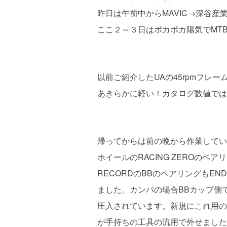
昨日は午前中からMAVIC→深谷
ここ２～３日はポカポカ陽気でMT
以前ご紹介したUAの45rpmフレー
あきらかに軽い！カタログ数値では3
帰ってからは前の晩から作業しているＳ
ホイールのRACING ZEROのベ
RECORDのBBのベアリングもE
ました。カンパの場合BBカップ側
圧入されています。新規にこれ用の
が手持ちの工具の流用で外せました