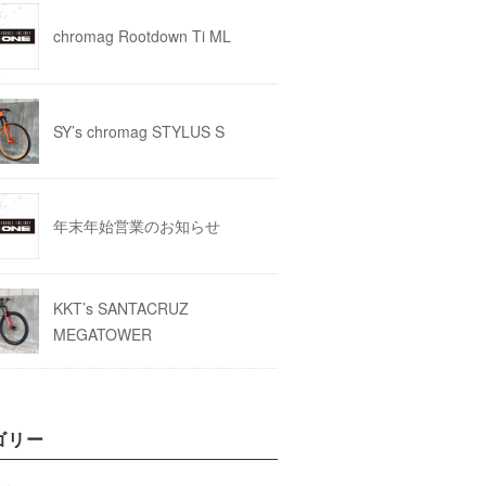
chromag Rootdown Ti ML
SY’s chromag STYLUS S
年末年始営業のお知らせ
KKT’s SANTACRUZ
MEGATOWER
ゴリー