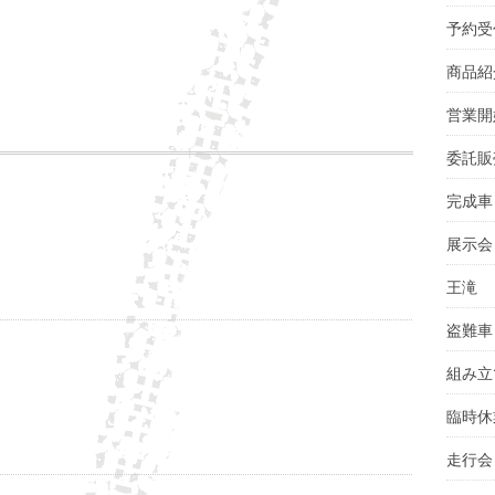
予約受
商品紹
営業開
委託販
完成車
展示会
王滝
盗難車
組み立
臨時休
走行会