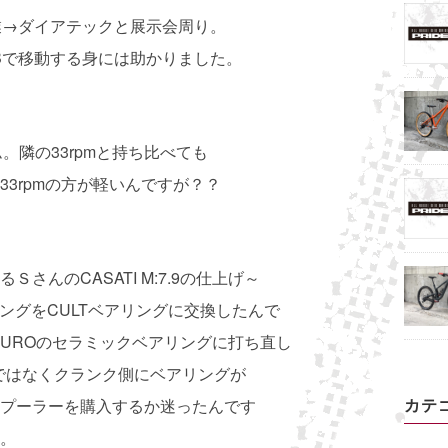
産業→ダイアテックと展示会周り。
Bで移動する身には助かりました。
ム。隣の33rpmと持ち比べても
3rpmの方が軽いんですが？？
さんのCASATI M:7.9の仕上げ～
アリングをCULTベアリングに交換したんで
NDUROのセラミックベアリングに打ち直し
ではなくクランク側にベアリングが
カテ
プーラーを購入するか迷ったんです
。