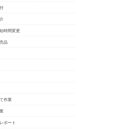
付
介
始時間変更
売品
て作業
業
レポート