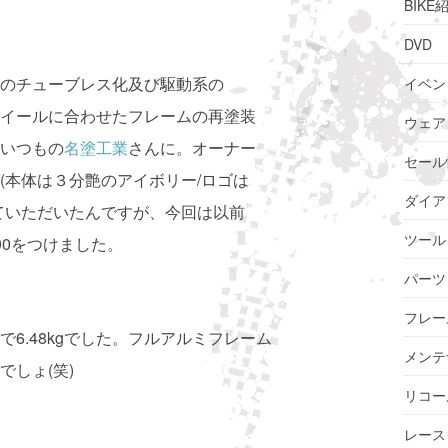
BIKE
DVD
のチューブレス化及び駆動系の
イベン
イールに合わせたフレームの再塗装
ウェア
いつもの
名塗工業
さんに。オーナー
セール
(本体は３分艶のアイボリー/ロゴは
ダイア
ていただいたんですが、今回は以前
ツール
90をつけました。
パーツ
フレー
6.48kgでした。フルアルミフレーム
メンテ
しょ(笑)
リコー
レース