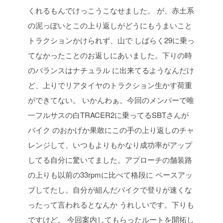
くれるもんでけっこうこなせました。
が、赤土系
の泥っぽいとこの上り返しがどうにもうまいこと
トラクションかけられず、山で
しばらく29に乗っ
てなかったことのお返しにあいました。下りの時
のバランスはナチュラル
に出来てるようなんだけ
ど、上りでリアタイヤのトラクション生かす荷重
ができてない。
いかんわぁ。今回のメンバーで唯
一フルサスの白TRACER2に乗ってるSBTさんが
バイク
のおかげか果敢にこの手の上り返しのチャ
レンジして、いつもよりもかなり成功率がアップ
してる自分に驚いてました。アプローチの舗装路
の上りも以前の33rpmに比べて格段に
ペースアッ
プしてたし。自分が組んだバイクで登りが速くな
ったって言われるとなんか
うれしいです。下りも
ですけど。
今回案内してもらったルートを開拓し