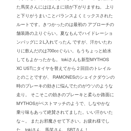
た馬笑さんにはほんまに頭が下がりますね。
上り
と下りがうまいことバランスよくミックスされた
ルートです。きつかったのは最初の
アプローチの
舗装路の上りぐらい。夏なもんでハイドレーショ
ンバッグに２L入れてったん
ですが、汗かいたわ
りに飲んだのは700ccぐらい。もうちょっと給水
してもよかったかも。
tokiさんも新型MYTHOS
XC USTにタイヤを替えてから２回目のトレイル
とのことですが、
RAMONESのシェイクダウンの
時のブレーキの効きに悩んでたのがウソのような
走り。
そこそこの効きのブレーキと柔らか路面に
MYTHOSがベストマッチのようで、しなやかな
乗り味もあって絶賛されてました。いい汗かいた
な～。
またお邪魔させて下さい。お疲れ様でし
た、tokiさん、馬笑さん、SBTさん！