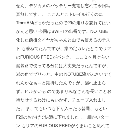
せん、デジカメのバッテリー充電し忘れて今回写
真無しです。。
ここんとこトレイル行くのに
TransAMばっかだったので29の走りを忘れてはい
かんと思い
今回はSWIFTの出番です。NOTUBE
化した前後タイヤがちゃんと山でも使えるのテス
ト
も兼ねてたんですが、案の定ガレたとこでリア
のFURIOUS FREDがパンク。
ここ２ヶ月ぐらい
舗装路で使ってる分には大丈夫だったんですが、
岩の角でブリっと。中の
NOTUBE液がふさいでく
れんかなぁ～と期待したんですが、漏れ止まら
ず。ヒルがいる
のであまりみなさんを長いことお
待たせするわけにもいかず、チューブ入れまし
た。
ま、でもいつも下り入ったら普通、もとい
F29のおかげで快適に下れましたし、細かいター
ン
もリアのFURIOUS FREDがうまいこと流れて