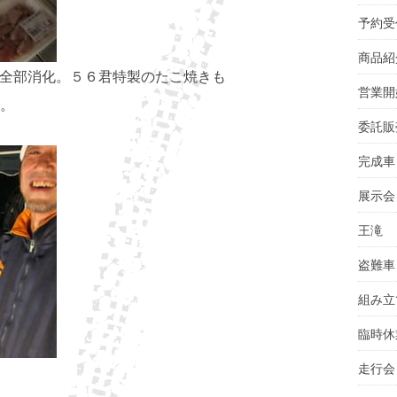
予約受
商品紹
全部消化。５６君特製のたこ焼きも
営業開
。
委託販
完成車
展示会
王滝
盗難車
組み立
臨時休
走行会