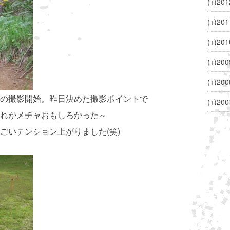
(+)
201
(+)
201
(+)
201
(+)
200
(+)
200
の撮影開始。昨日決めた撮影ポイントで
(+)
200
れがメチャおもしろかった～
ごいテンション上がりました(笑)