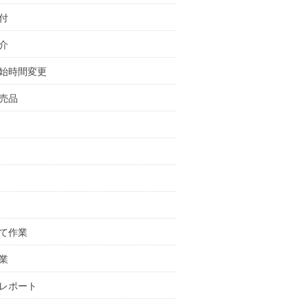
付
介
始時間変更
売品
て作業
業
レポート