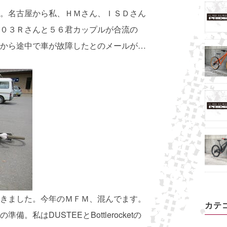
。名古屋から私、ＨＭさん、ＩＳＤさん
０３Ｒさんと５６君カップルが合流の
から途中で車が故障したとのメールが…
きました。今年のＭＦＭ、混んでます。
カテ
私はDUSTEEとBottlerocketの