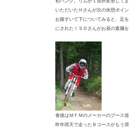
初パンク。リムが１箇所変形してま
いただいたＨさんが次の休憩ポイン
お腹すいて下についてみると、足を
にされたＩＳＤさんがお昼の素麺を
食後はＭＦＭのメーカーのブース巡
昨年雨天で走ったＢコースがもう滑