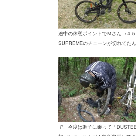
途中の休憩ポイントでＭさん→４５
SUPREMEのチェーンが切れてた
で、今度は調子に乗って「DUST