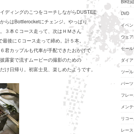
BIKE
イディングのこつをコーチしながらDUSTEE
DVD
Bottlerocketにチェンジ。やっぱり
イベン
。３本Ｃコース走って、次はＨＭさん
ウェア
。で最後にＣコース走って締め。計５本。
セール
６君カップルも代車が手配できたおかげで
披露宴で流すムービーの撮影のための
ダイア
だけ日帰り。初富士見、楽しめたようです。
ツール
パーツ
フレー
メンテ
リコー
レース