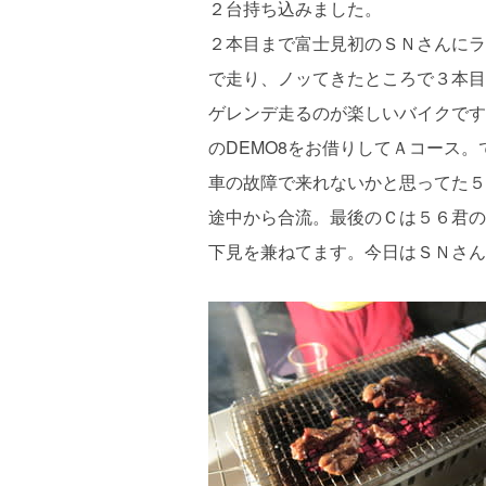
２台持ち込みました。
２本目まで富士見初のＳＮさんにラ
で走り、ノッてきたところで３本目からは
ゲレンデ走るのが楽しいバイクです
のDEMO8をお借りしてＡコース
車の故障で来れないかと思ってた５
途中から合流。最後のＣは５６君の
下見を兼ねてます。今日はＳＮさん