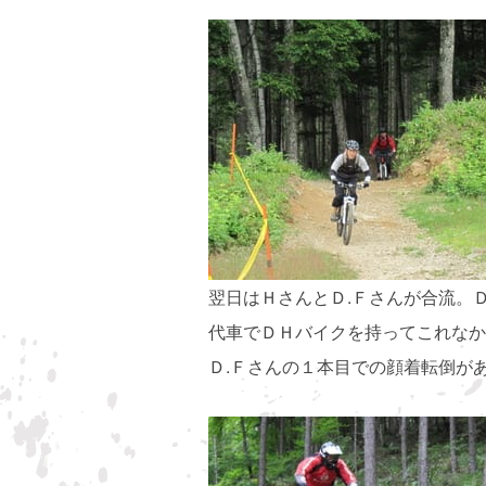
翌日はＨさんとＤ.Ｆさんが合流。
代車でＤＨバイクを持ってこれなかった５
Ｄ.Ｆさんの１本目での顔着転倒が