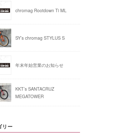
chromag Rootdown Ti ML
SY’s chromag STYLUS S
年末年始営業のお知らせ
KKT’s SANTACRUZ
MEGATOWER
ゴリー