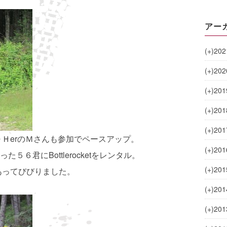
アー
(+)
202
(+)
202
(+)
201
(+)
201
(+)
201
ＤＨerのＭさんも参加でペースアップ。
(+)
201
６君にBottlerocketをレンタル。
(+)
201
あってびびりました。
(+)
201
(+)
201