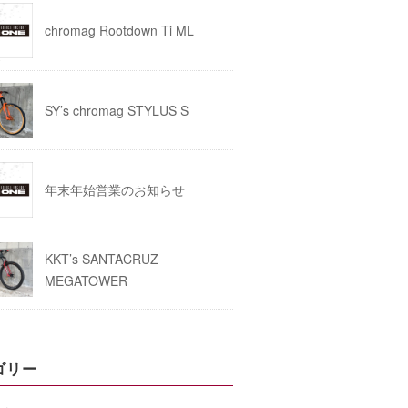
chromag Rootdown Ti ML
SY’s chromag STYLUS S
年末年始営業のお知らせ
KKT’s SANTACRUZ
MEGATOWER
ゴリー