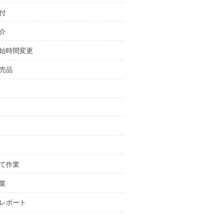
付
介
始時間変更
売品
て作業
業
レポート