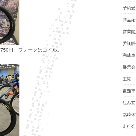
予約受
商品紹
営業開
委託販
0,750円。フォークはコイル。
完成車
展示会
王滝
盗難車
組み立
臨時休
走行会