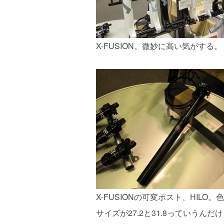
X-FUSION。微妙に高い気がする。
X-FUSIONの可変ポスト、HIL
サイズが27.2と31.8っていうんだ