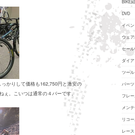
BIKE
DVD
イベン
ウェア
セール
ダイア
ツール
っかりして価格も162,750円と激安の
パーツ
ごいねぇ。こいつは通常の４バーです。
フレー
メンテ
リコー
レース