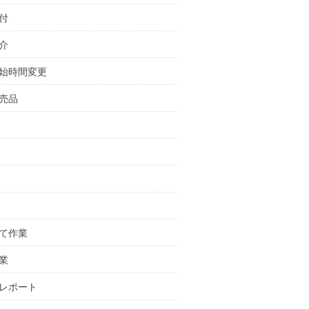
付
介
始時間変更
売品
て作業
業
レポート