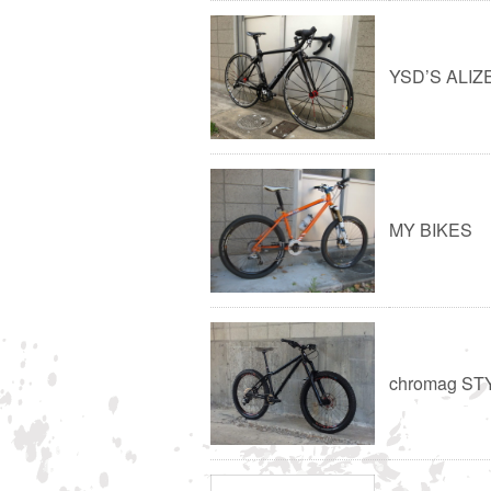
YSD’S ALIZ
MY BIKES
chromag ST