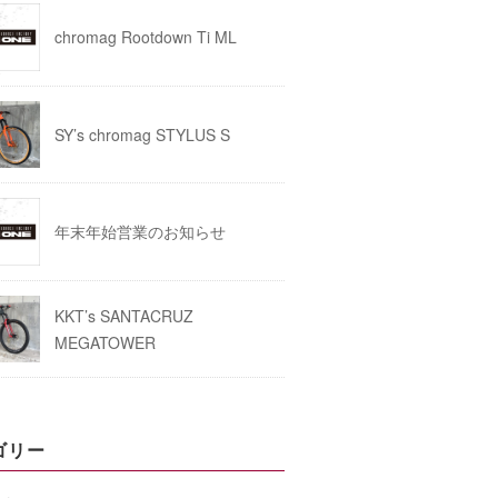
chromag Rootdown Ti ML
SY’s chromag STYLUS S
年末年始営業のお知らせ
KKT’s SANTACRUZ
MEGATOWER
ゴリー