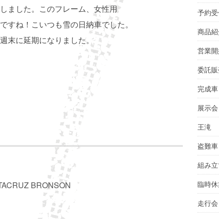
しました。このフレーム、女性用
予約受
ですね！こいつも雪の日納車でした。
商品紹
週末に延期になりました。
営業開
委託販
完成車
展示会
王滝
盗難車
組み立
臨時休
NTACRUZ BRONSON
走行会