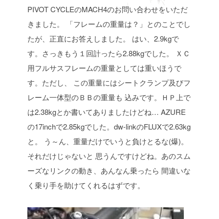
PIVOT CYCLEのMACH4のお問い合わせをいただ
きました。
「フレームの重量は？」とのことでし
たが、正直にお答えしました。
はい、2.9kgで
す。さっきもう１回計ったら2.88kgでした。
ＸＣ
用フルサスフレームの重量としては重いほうで
す。ただし、
この重量にはシートクランプ及びフ
レーム一体型のＢＢの重量も
込みです。ＨＰ上で
は2.38kgとか書いてありましたけどね…
AZURE
の17inchで2.85kgでした。dw-linkのFLUXで2.63kg
と。
う～ん、重量だけでいうと負けとるな(爆)。
それだけじゃないと
思うんですけどね。あのスム
ーズなリンクの動き、あんなん乗ったら
間違いな
く乗り手を助けてくれるはずです。