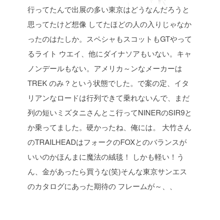
行ってたんで出展の多い東京はどうなんだろうと
思ってたけど想像
してたほどの人の入りじゃなか
ったのはたしか。スペシャもスコットもGTやって
るライト
ウエイ、他にダイナソアもいない。キャ
ノンデールもない。アメリカ～ンなメーカーは
TREK
のみ？という状態でした。で案の定、イタ
リアンなロードは行列できて乗れないんで、まだ
列の短いミズタニさんとこ行ってNINERのSIR9と
か乗ってました。硬かったね、俺には。
大竹さん
のTRAILHEADはフォークのFOXとのバランスが
いいのかほんまに魔法の絨毯！
しかも軽い！う
ん、金があったら買うな(笑)そんな東京サンエス
のカタログにあった期待の
フレームが～、、