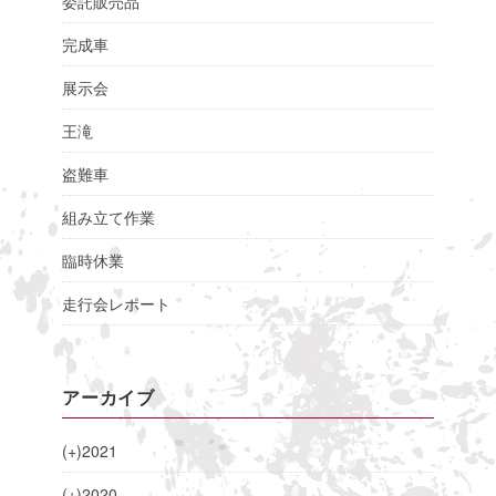
委託販売品
完成車
展示会
王滝
盗難車
組み立て作業
臨時休業
走行会レポート
アーカイブ
(+)
2021
(+)
2020