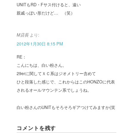
UNITもRD・Fサス付けると、遠い
親戚っぽい形だけど… （笑）
より:
M店長
2012年1月30日 8:15 PM
RE：
こんにちは、白い粉さん。
29erに関してＸＣ系はジオメトリー含めて
ひと段落した感じで、これからはこのHONZOに代表
されるオールマウンテン系でしょうね。
白い粉さんのUNITもそろそろギアつけてみますか(笑
コメントを残す