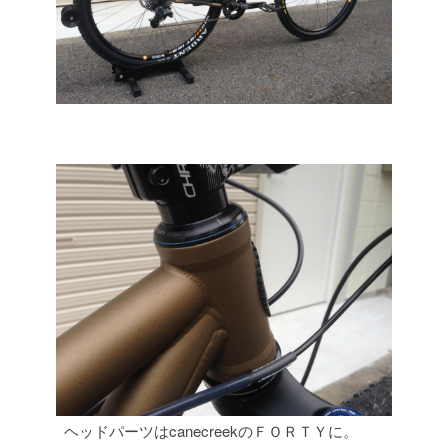
ヘッドパーツはcanecreekのＦＯＲＴＹに。