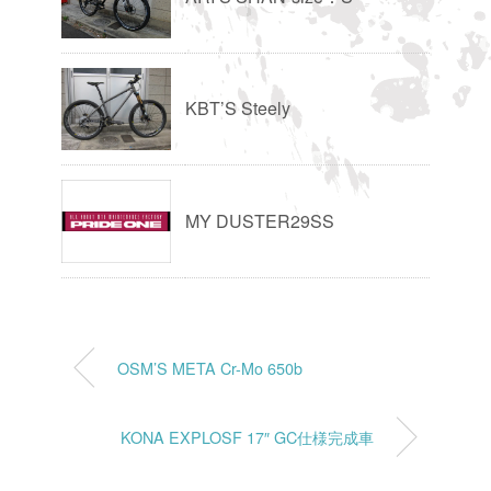
KBT’S Steely
MY DUSTER29SS
OSM’S META Cr-Mo 650b
KONA EXPLOSF 17″ GC仕様完成車