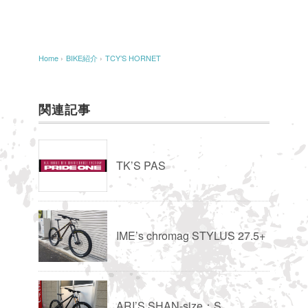
Home
›
BIKE紹介
›
TCY’S HORNET
関連記事
TK’S PAS
IME’s chromag STYLUS 27.5+
ARI’S SHAN-size：S