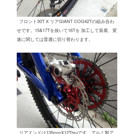
フロント30T X リアGIANT COG42Tの組み合わ
せです。15&17Tを抜いて16Tを
加工して装着、変
速に関しては普通に切り替わります。
リアエンドは135mmX12Thruです。アルミ製ア