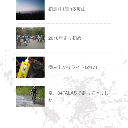
初走り1/6in多度山
2010年走り初め
病み上がりライド(2/17）
夏、34TALASで走ってきまし
た