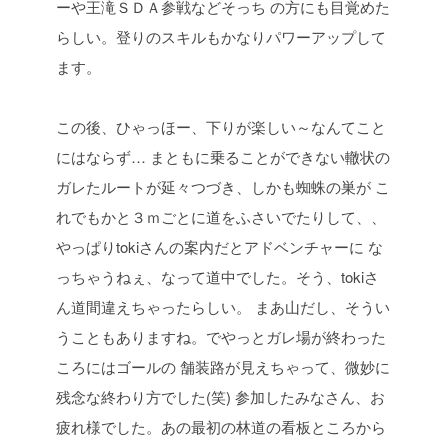
ーや王滝ＳＤＡ参戦などそっち
の方にも目覚めた
らしい。登りのスキルもかなりパワーアップして
ます。
この後、ひゃっほー、下りが楽しい～なんてこと
にはならず…
まともに乗ることができない轍状の
ガレたルートが延々つづき、しかも蜘蛛の巣が
こ
れでもかと３ｍごとに道をふさいでたりして、、
やっぱりtokiさんの案内だとアドベンチャーに
な
っちゃうねぇ、なって道中でした。そう、tokiさ
ん道間違えちゃったらしい。
まあ山だし、そうい
うこともありますね。でやっとガレ場が終わった
ころにはゴールの
舗装路が見えちゃって、微妙に
残念な終わり方でした(笑)
参加したみなさん、お
疲れ様でした。あの最初の林道の看板ところから