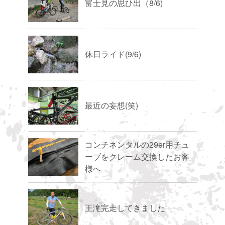
富士見の思ひ出（8/6)
休日ライド(9/6)
最近の妄想(笑)
コンチネンタルの29er用チュ
ーブをクレーム交換したお客
様へ
王滝完走してきました