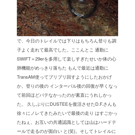
で、今日のトレイルでは下りはもちろん登りも調
子よく走れて最高でした。ここんとこ
通勤に
SWIFT＝29erを多用して楽しすぎたせいか体の心
肺機能がめっきり落ちた
もんで最近は通勤に
TransAM使ってブリブリ回すようにしたおかげ
か。登りの後の
インターバル後の回復が早くなっ
て前回ほどバテなかったのが素直にうれしかっ
た。
久しぶりにDUSTEEを復活させたD.F.さんも
徐々にノレてきたみたいで最後の走り
はすごかっ
たねぇ。お互いの共通認識としては山はハードテ
ールで走るのが面白い
と(笑)。そしてトレイルに